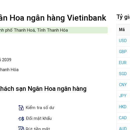
n Hoa ngân hàng Vietinbank
Tỷ g
Mã
ành phố Thanh Hoá, Tỉnh Thanh Hóa
USD
GBP
5 2039
EUR
Thanh Hóa
SGD
CNY
 Khách sạn Ngân Hoa ngân hàng
JPY
HKD
Kiểm tra số dư
CAD
Đổi mật khẩu
Rút tiền mặt
AUD