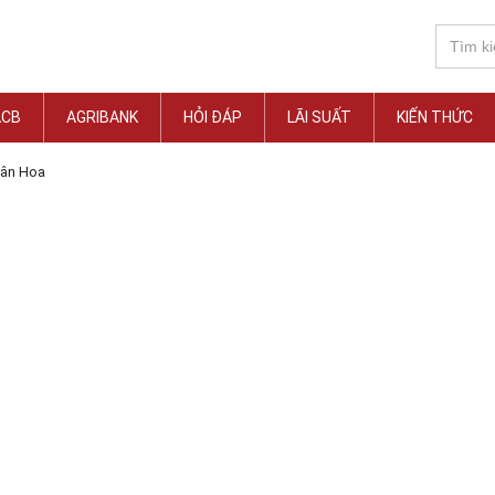
ACB
AGRIBANK
HỎI ĐÁP
LÃI SUẤT
KIẾN THỨC
gân Hoa