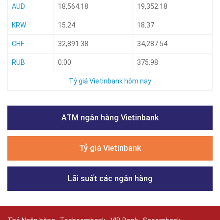
AUD
18,564.18
19,352.18
KRW
15.24
18.37
CHF
32,891.38
34,287.54
RUB
0.00
375.98
Tỷ giá Vietinbank hôm nay
ATM ngân hàng Vietinbank
Tỷ giá Vietinbank
Lãi suất các ngân hàng