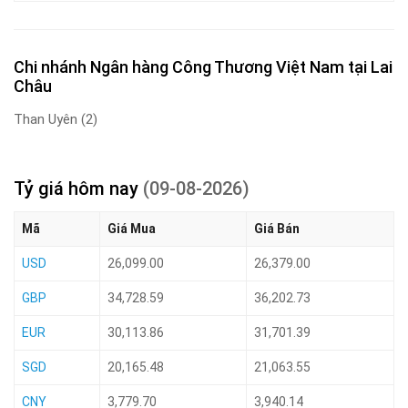
Chi nhánh Ngân hàng Công Thương Việt Nam tại Lai
Châu
Than Uyên
(2)
Tỷ giá hôm nay
(09-08-2026)
Mã
Giá Mua
Giá Bán
USD
26,099.00
26,379.00
GBP
34,728.59
36,202.73
EUR
30,113.86
31,701.39
SGD
20,165.48
21,063.55
CNY
3,779.70
3,940.14