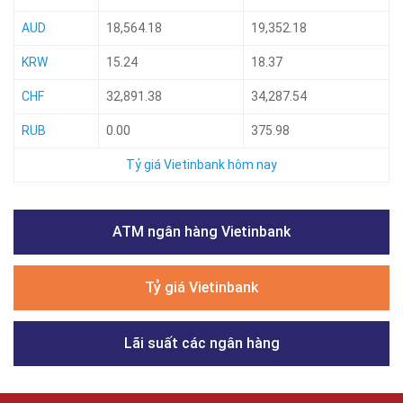
AUD
18,564.18
19,352.18
KRW
15.24
18.37
CHF
32,891.38
34,287.54
RUB
0.00
375.98
Tỷ giá Vietinbank hôm nay
ATM ngân hàng Vietinbank
Tỷ giá Vietinbank
Lãi suất các ngân hàng