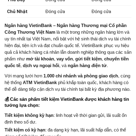
Chủ Nhật
Đóng cửa
Đóng cửa
Ngân hàng VietinBank – Ngân hàng Thương mại Cổ phần
Công Thương Việt Nam
là một trong những ngân hàng lớn và
uy tín nhất tại Việt Nam, nổi bật với hệ sinh thái dịch vụ tài chính
hiện đại, tiện ích và đạt chuẩn quốc tế. VietinBank phục vụ hiệu
quả cả khách hàng cá nhân lẫn doanh nghiệp thông qua các sản
phẩm như
mở tài khoản
,
vay vốn
,
gửi tiết kiệm
,
chuyển tiền
quốc tế
,
dịch vụ ngoại hối
, và
ngân hàng điện tử
.
Với mạng lưới hơn
1.000 chi nhánh và phòng giao dịch
, cùng
hệ thống
ATM VietinBank
phủ khắp toàn quốc, khách hàng có
thể dễ dàng tiếp cận dịch vụ tài chính tại bất kỳ địa phương nào.
💰 Các sản phẩm tiết kiệm VietinBank được khách hàng tin
tưởng lựa chọn:
Tiết kiệm không kỳ hạn
: linh hoạt về thời gian gửi, lãi suất ổn
định theo số dư.
Tiết kiệm có kỳ hạn
: đa dạng kỳ hạn, lãi suất hấp dẫn, có thể