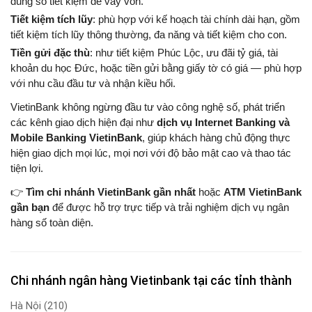
dùng sổ tiết kiệm để vay vốn.
Tiết kiệm tích lũy
: phù hợp với kế hoạch tài chính dài hạn, gồm
tiết kiệm tích lũy thông thường, đa năng và tiết kiệm cho con.
Tiền gửi đặc thù
: như tiết kiệm Phúc Lộc, ưu đãi tỷ giá, tài
khoản du học Đức, hoặc tiền gửi bằng giấy tờ có giá — phù hợp
với nhu cầu đầu tư và nhận kiều hối.
VietinBank không ngừng đầu tư vào công nghệ số, phát triển
các kênh giao dịch hiện đại như
dịch vụ Internet Banking và
Mobile Banking VietinBank
, giúp khách hàng chủ động thực
hiện giao dịch mọi lúc, mọi nơi với độ bảo mật cao và thao tác
tiện lợi.
👉
Tìm chi nhánh VietinBank gần nhất
hoặc
ATM VietinBank
gần bạn
để được hỗ trợ trực tiếp và trải nghiệm dịch vụ ngân
hàng số toàn diện.
Chi nhánh ngân hàng Vietinbank tại các tỉnh thành
Hà Nội
(210)