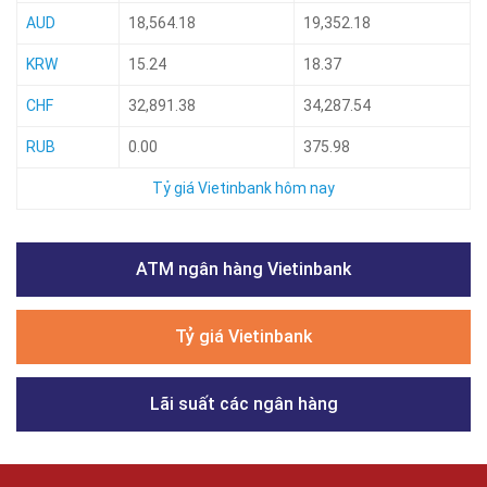
AUD
18,564.18
19,352.18
KRW
15.24
18.37
CHF
32,891.38
34,287.54
RUB
0.00
375.98
Tỷ giá Vietinbank hôm nay
ATM ngân hàng Vietinbank
Tỷ giá Vietinbank
Lãi suất các ngân hàng