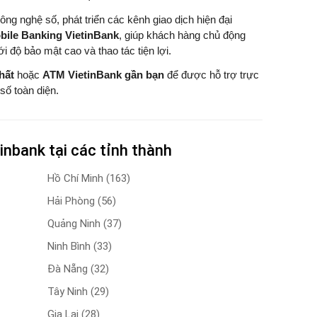
ng nghệ số, phát triển các kênh giao dịch hiện đại
obile Banking VietinBank
, giúp khách hàng chủ động
ới độ bảo mật cao và thao tác tiện lợi.
hất
hoặc
ATM VietinBank gần bạn
để được hỗ trợ trực
số toàn diện.
inbank tại các tỉnh thành
Hồ Chí Minh
(163)
Hải Phòng
(56)
Quảng Ninh
(37)
Ninh Bình
(33)
Đà Nẵng
(32)
Tây Ninh
(29)
Gia Lai
(28)