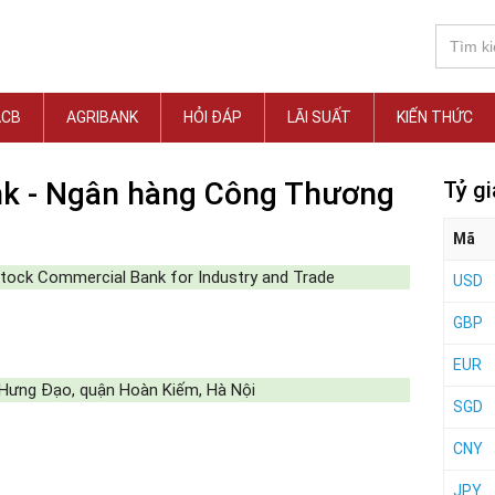
ACB
AGRIBANK
HỎI ĐÁP
LÃI SUẤT
KIẾN THỨC
ank - Ngân hàng Công Thương
Tỷ g
Mã
tock Commercial Bank for Industry and Trade
USD
GBP
EUR
Hưng Đạo, quận Hoàn Kiếm, Hà Nội
SGD
CNY
JPY