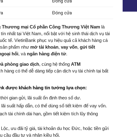
ửa
Đóng cửa
ửa
Đóng cửa
ng Thương mại Cổ phần Công Thương Việt Nam
là
n nhất tại Việt Nam, nổi bật với hệ sinh thái dịch vụ tài
 quốc tế. VietinBank phục vụ hiệu quả cả khách hàng cá
c sản phẩm như
mở tài khoản
,
vay vốn
,
gửi tiết
ngoại hối
, và
ngân hàng điện tử
.
và phòng giao dịch
, cùng hệ thống
ATM
 hàng có thể dễ dàng tiếp cận dịch vụ tài chính tại bất
ank được khách hàng tin tưởng lựa chọn:
 thời gian gửi, lãi suất ổn định theo số dư.
 lãi suất hấp dẫn, có thể dùng sổ tiết kiệm để vay vốn.
ch tài chính dài hạn, gồm tiết kiệm tích lũy thông
.
 Lộc, ưu đãi tỷ giá, tài khoản du học Đức, hoặc tiền gửi
u cầu đầu tư và nhận kiều hối.