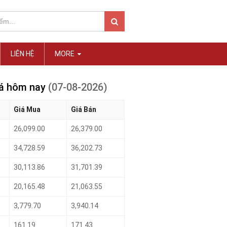
LIÊN HỆ
MORE
iá hôm nay
(07-08-2026)
Giá Mua
Giá Bán
26,099.00
26,379.00
34,728.59
36,202.73
30,113.86
31,701.39
20,165.48
21,063.55
3,779.70
3,940.14
161.19
171.43