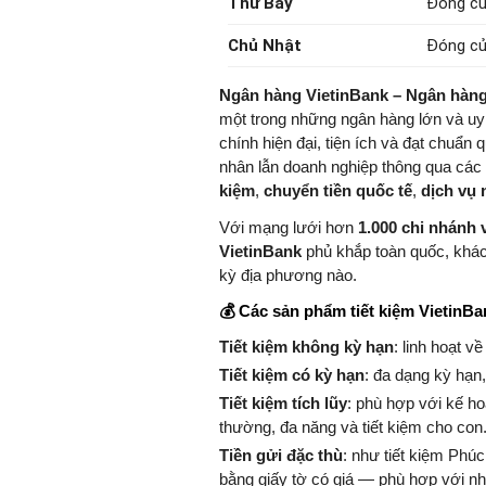
Thứ Bảy
Đóng c
Chủ Nhật
Đóng c
Ngân hàng VietinBank – Ngân hà
một trong những ngân hàng lớn và uy tí
chính hiện đại, tiện ích và đạt chuẩn
nhân lẫn doanh nghiệp thông qua cá
kiệm
,
chuyển tiền quốc tế
,
dịch vụ 
Với mạng lưới hơn
1.000 chi nhánh 
VietinBank
phủ khắp toàn quốc, khách
kỳ địa phương nào.
💰 Các sản phẩm tiết kiệm VietinB
Tiết kiệm không kỳ hạn
: linh hoạt về
Tiết kiệm có kỳ hạn
: đa dạng kỳ hạn,
Tiết kiệm tích lũy
: phù hợp với kế hoạ
thường, đa năng và tiết kiệm cho con
Tiền gửi đặc thù
: như tiết kiệm Phúc
bằng giấy tờ có giá — phù hợp với nh