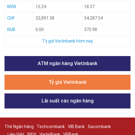
KRW
15.24
18.37
CHF
32,891.38
34,287.54
RUB
0.00
375.98
Tỷ giá Vietinbank hôm nay
ATM ngân hàng Vietinbank
Tỷ giá Vietinbank
Lãi suất các ngân hàng
Thẻ Ngân hàng
Techcombank
VIB Bank
Sacombank
Liên Việt
BIDV
VietinBank
VPBank