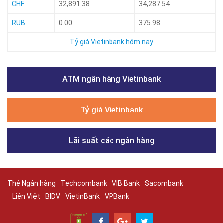
CHF
32,891.38
34,287.54
RUB
0.00
375.98
Tỷ giá Vietinbank hôm nay
ATM ngân hàng Vietinbank
Tỷ giá Vietinbank
Lãi suất các ngân hàng
Thẻ Ngân hàng
Techcombank
VIB Bank
Sacombank
Liên Việt
BIDV
VietinBank
VPBank