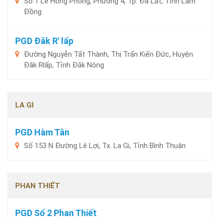
Số 1 Lê Hồng Phong, Phường 4, Tp. Đà Lạt, Tỉnh Lâm
Đồng
PGD Đăk R' lấp
Đường Nguyễn Tất Thành, Thị Trấn Kiến Đức, Huyện
Đắk Rlấp, Tỉnh Đắk Nông
LA GI
PGD Hàm Tân
Số 153 N Đường Lê Lợi, Tx. La Gi, Tỉnh Bình Thuận
PHAN THIẾT
PGD Số 2 Phan Thiết