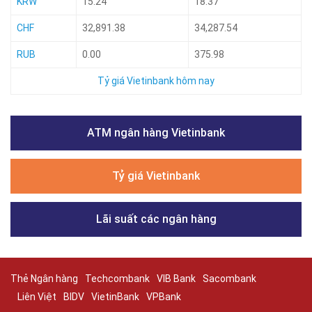
KRW
15.24
18.37
CHF
32,891.38
34,287.54
RUB
0.00
375.98
Tỷ giá Vietinbank hôm nay
ATM ngân hàng Vietinbank
Tỷ giá Vietinbank
Lãi suất các ngân hàng
Thẻ Ngân hàng
Techcombank
VIB Bank
Sacombank
Liên Việt
BIDV
VietinBank
VPBank