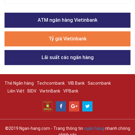
ATM ngân hàng Vietinbank
Tỷ giá Vietinbank
Lãi suất các ngân hàng
Thẻ Ngân hàng
Techcombank
VIB Bank
Sacombank
Liên Việt
BIDV
VietinBank
VPBank
©2019 Ngan-hang.com - Trang thông tin
ngân hàng
nhanh chóng
chính xác