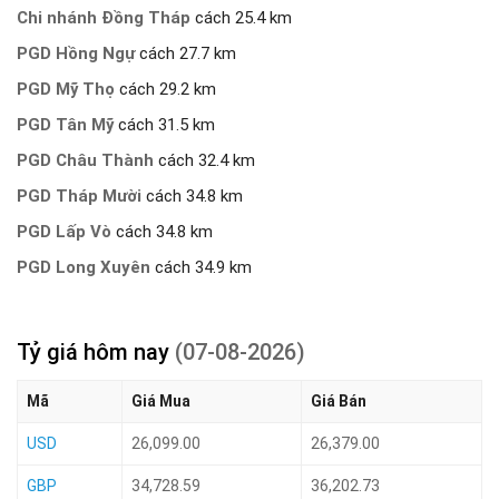
Chi nhánh Đồng Tháp
cách 25.4 km
PGD Hồng Ngự
cách 27.7 km
PGD Mỹ Thọ
cách 29.2 km
PGD Tân Mỹ
cách 31.5 km
PGD Châu Thành
cách 32.4 km
PGD Tháp Mười
cách 34.8 km
PGD Lấp Vò
cách 34.8 km
PGD Long Xuyên
cách 34.9 km
Tỷ giá hôm nay
(07-08-2026)
Mã
Giá Mua
Giá Bán
USD
26,099.00
26,379.00
GBP
34,728.59
36,202.73