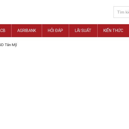
ACB
AGRIBANK
HỎI ĐÁP
LÃI SUẤT
KIẾN THỨC
GD Tân Mỹ