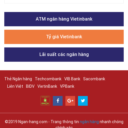
ATM ngân hàng Vietinbank
Tỷ giá Vietinbank
Lãi suất các ngân hàng
Thẻ Ngân hàng
Techcombank
VIB Bank
Sacombank
Liên Việt
BIDV
VietinBank
VPBank
©2019 Ngan-hang.com - Trang thông tin
ngân hàng
nhanh chóng
chính xác