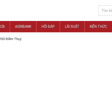
ACB
AGRIBANK
HỎI ĐÁP
LÃI SUẤT
KIẾN THỨC
PGD Điềm Thụy