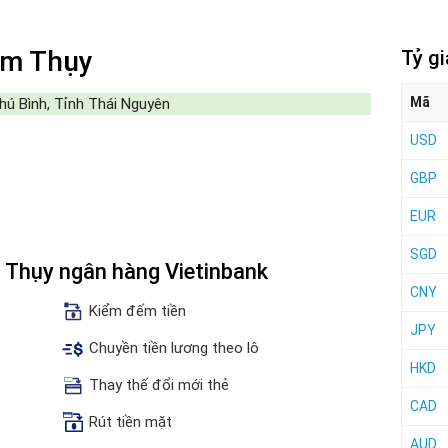
ềm Thụy
Tỷ g
Mã
ú Bình, Tỉnh Thái Nguyên
USD
GBP
EUR
SGD
m Thụy ngân hàng Vietinbank
CNY
Kiểm đếm tiền
JPY
Chuyền tiền lương theo lô
HKD
Thay thế đổi mới thẻ
CAD
Rút tiền mặt
AUD