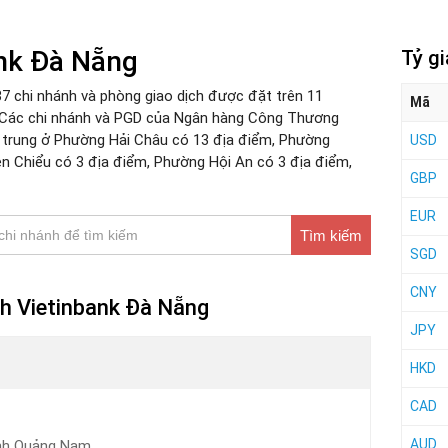
ank Đà Nẵng
Tỷ g
7 chi nhánh và phòng giao dịch được đặt trên 11
Mã
 Các chi nhánh và PGD của Ngân hàng Công Thương
 trung ở Phường Hải Châu có 13 địa điểm, Phường
USD
n Chiểu có 3 địa điểm, Phường Hội An có 3 địa điểm,
GBP
EUR
Tìm kiếm
SGD
CNY
ch Vietinbank Đà Nẵng
JPY
HKD
CAD
AUD
ỉnh Quảng Nam