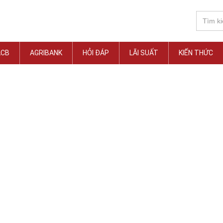
ACB
AGRIBANK
HỎI ĐÁP
LÃI SUẤT
KIẾN THỨC